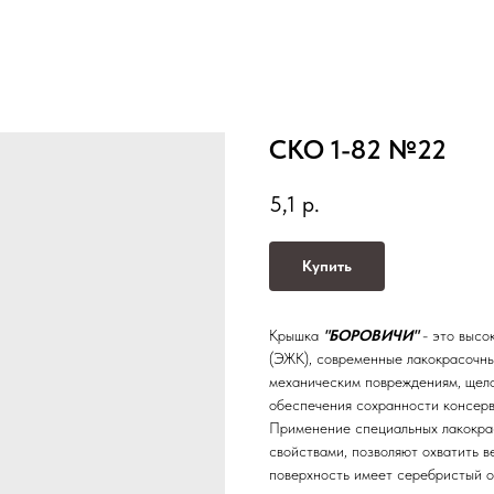
СКО 1-82 №22
5,1
р.
Купить
Крышка
"БОРОВИЧИ"
- это высо
(ЭЖК), современные лакокрасочн
механическим повреждениям, щело
обеспечения сохранности консерв
Применение специальных лакокра
свойствами, позволяют охватить 
поверхность имеет серебристый от