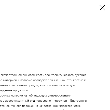
кокачественная пищевая жесть электролитического лужения
ые материалы, которые обладают повышенной стойкостью к
чным и кислотным средам, что особенно важно для
ируемых продуктов.
сочных материалов, обладающих универсальными
весь ассортиментный ряд консервной продукции. Внутренняя
тенок, т.к. для повышения качественных характеристик